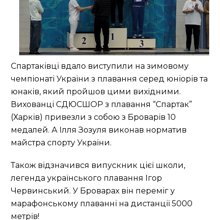
Спартаківці вдало виступили на зимовому
чемпіонаті України з плавання серед юніорів та
юнаків, який пройшов цими вихідними.
Вихованці СДЮСШОР з плавання “Спартак”
(Харків) привезли з собою з Броварів 10
медалей. А Ілля Зозуля виконав норматив
майстра спорту України.
Також відзначився випускник цієї школи,
легенда українського плавання Ігор
Червинський. У Броварах він переміг у
марафонському плаванні на дистанції 5000
метрів!