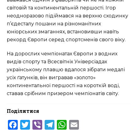
світовій та континентальній першості. Ігор
неодноразово підіймався на верхню сходинку
п’єдесталу пошани на різноманітних
юніорських змаганнях, встановивши навіть
рекорд Європи серед спортсменів свого віку.
На дорослих чемпіонатах Європи з водних
видів спорту та Всесвітніх Універсіадах
українському плавцю вдалося зібрати медалі
усіх ґатунків, він вигравав «золото»
континентальної першості на короткій воді,
ставав срібним призером чемпіонатів світу.
Поділитися
Facebook
Twitter
Viber
Telegram
WhatsApp
Email