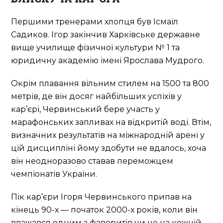
Першими тренерами хлопця був Ісмаїл
Садиков. Ігор закінчив Харківське державне
вище училище фізичної культури № 1 та
юридичну академію імені Ярослава Мудрого.
Окрім плавання вільним стилем на 1500 та 800
метрів, де він досяг найбільших успіхів у
кар’єрі, Червинський бере участь у
марафонських запливах на відкритій воді. Втім,
визначних результатів на міжнародній арені у
цій дисципліні йому здобути не вдалось, хоча
він неодноразово ставав переможцем
чемпіонатів України.
Пік кар’єри Ігоря Червинського припав на
кінець 90-х — початок 2000-х років, коли він
вважався одним з фаворитів чи не на кожній