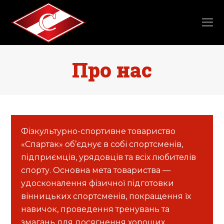
Про нас
Фізкультурно-спортивне товариство
«Спартак» об’єднує в собі спортсменів,
підприємців, урядовців та всіх любителів
спорту. Основна мета товариства —
удосконалення фізичної підготовки
вінницьких спортсменів, покращення їх
навичок, проведення тренувань та
змагань для досягнення хороших