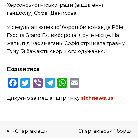
Херсонської міської ради (відділення
гандболу) Софія Денисова.
У результаті запеклої боротьби команда Pôle
Espoirs Grand Est виборола друге місце. На
жаль, під час змагань, Софія отримала травму.
Тому їй бажають скорішого одужання.
Поділитися
Facebook
Twitter
Viber
Telegram
WhatsApp
Email
Дякуємо за медіапідтримку
sichnews.ua
previous
next
«Спартаківці»
“Спартаківські” борці