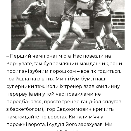
– Перший чемпіонат міста. Нас повезли на
Корчувате, там був земляний майданчик, зони
посипані зубним порошком – все як годиться.
Гра йшла на рівних. Ми ні бум-бум, і наші
суперники теж. Коли їх тренер взяв хвилинну
перерву (а він у той час правилами не
передбачався, просто тренер гандбол сплутав
з баскетболом), Ігор Євдокимович кричить
нам: кидайте по воротах. Кинули м’яч у
порожні ворота, і суддя його зарахував. Ми