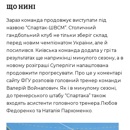
ЩО НИНІ
Зараз команда продовжує виступати під
назвою “Спартак-ШВСМ”. Столичний
гандбольний клуб не тільки зберіг склад
перед новим чемпіонатом України, але й
посилився. Київська команда додала у грі та
результатах ще наприкінці минулого сезону, а в
новому розіграші Суперліги налаштована
продовжити прогресувати. Про це у коментарі
сайту ФГУ розповів головний тренер команди
Валерій Войналович. Як і в минулому сезоні,
до тренерського штабу “Спартака” також
входять асистенти головного тренера Любов
Федоренко та Наталія Пархоменко.