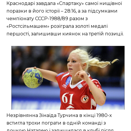
Краснодарі завдала «Спартаку» самої нищівної
поразки в його історії – 28:16, а за підсумками
чемпіонату СССР-1988/89 разом з
«Ростсільмашем» розіграла золоті медалі
першості, залишивши киянок на третій позиції.
Незрівнянна Зінаїда Турчина в кінці 1980-х
встигла трохи пограти в одній команді з
дочкою Наталею і залишилася в клубі після