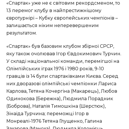
«Спартак» уже не є світовим рекордсменом, то
13 перемог клубу в найпрестижнішому
євротурнірі – Кубку європейських чемпіонів –
залишається ніким неперевершеним
результатом.
«Спартак» був базовим клубом збірної СРСР,
яку також очолював Ігор Євдокимович Турчин.
У складі національної команди, перемігшої на
Олімпійських іграх 1976 і 1980 років, 9-10
гравців із 14 були спартаківками Києва. Серед
них дворазові олімпійські чемпіонки Лариса
Карлова, Тетяна Кочергіна (Макарець), Любов
Одинокова (Бережна), Людмила Порадник
(Боброва), Наталія Тимошкіна (Шерстюк),
Зінаїда Турчина; переможці Ігор в
Монреалі-1976 Тетяна Глущенко, Галина
Захарова (Маноха), Людмила Коломієць