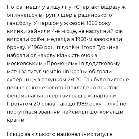
Потрапивши у вищу лігу, «Спартак» відразу ж
опиняється в групі лідерів радянського
гандболу. У першому ж сезоні 1966 року
киянки зайняли 4-е місце, на наступний рік
виграли срібні медалі, а в 1968-м завоювали
бронзу. У 1969 році підопічні Ігоря Турчина
набрали однакову кількість очок з
московським «Променем» і в додатковому
матчі за титул чемпіонів країни обіграли
суперниць з рахунком 28:20. Так було вигране
перше союзне золото і покладено початок
феноменальної серії виграшів «Спартака».
Протягом 20 років – аж до 1989 року – клуб не
поступився званням найсильнішої команди
країни.
І якщо за кількістю національних титулів