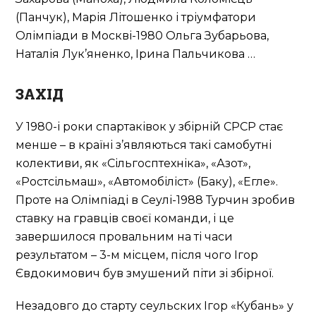
(Панчук), Марія Літошенко і тріумфатори
Олімпіади в Москві-1980 Ольга Зубарьова,
Наталія Лук’яненко, Ірина Пальчикова …
ЗАХІД
У 1980-і роки спартаківок у збірній СРСР стає
менше – в країні з’являються такі самобутні
колективи, як «Сільгосптехніка», «Азот»,
«Ростсільмаш», «Автомобіліст» (Баку), «Егле».
Проте на Олімпіаді в Сеулі-1988 Турчин зробив
ставку на гравців своєї команди, і це
завершилося провальним на ті часи
результатом – 3-м місцем, після чого Ігор
Євдокимович був змушений піти зі збірної.
Незадовго до старту сеульских Ігор «Кубань» у