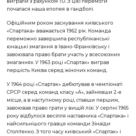
виграли з рахунком 1:0. З цієї перемоги
почалася наша епопея в гандболі.
Офіційним роком заснування київського
«Спартака» вважається 1962 рік. Команда
переможно завершила республіканські
юнацькі змагання в Івано-Франківську і
завоювала право брати участь у всесоюзних
змаганнях. У 1963 році «Спартак» виграв
першість Києва серед жіночих команд.
У 1964 році «Спартак» дебютував в чемпіонаті
СРСР серед команд класу «А», зайнявши 2-е
місце, а в наступному році, ставши першим,
завоював право грати у вищій лізі. У серпні 1965
року відбулося весілля наставника «Спартака» і
найсильнішого гравця команди Зінаїди
Столітенко. З того часу київський «Спартак» і