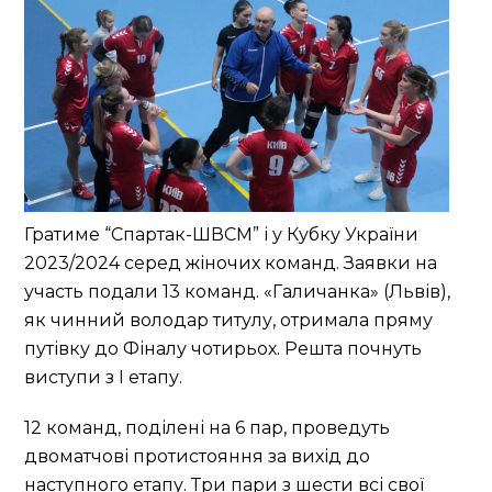
Гратиме “Спартак-ШВСМ” і у Кубку України
2023/2024 серед жіночих команд. Заявки на
участь подали 13 команд. «Галичанка» (Львів),
як чинний володар титулу, отримала пряму
путівку до Фіналу чотирьох. Решта почнуть
виступи з І етапу.
12 команд, поділені на 6 пар, проведуть
двоматчові протистояння за вихід до
наступного етапу. Три пари з шести всі свої