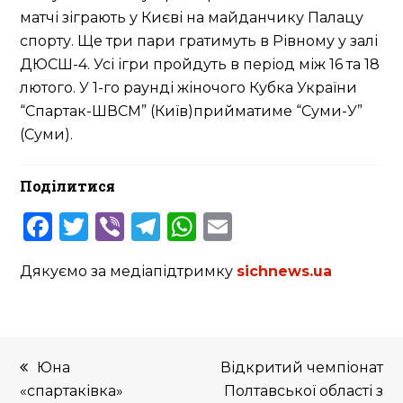
матчі зіграють у Києві на майданчику Палацу
спорту. Ще три пари гратимуть в Рівному у залі
ДЮСШ-4. Усі ігри пройдуть в період між 16 та 18
лютого. У 1-го раунді жіночого Кубка України
“Спартак-ШВСМ” (Київ)прийматиме “Суми-У”
(Суми).
Поділитися
Facebook
Twitter
Viber
Telegram
WhatsApp
Email
Дякуємо за медіапідтримку
sichnews.ua
previous
next
Юна
Відкритий чемпіонат
post:
post:
«спартаківка»
Полтавської області з