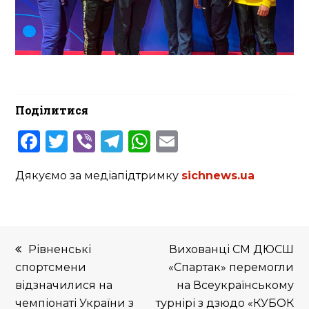
Поділитися
Facebook
Twitter
Viber
Telegram
WhatsApp
Email
Дякуємо за медіапідтримку
sichnews.ua
previous
next
Рівненські
Вихованці СМ ДЮСШ
post:
post:
спортсмени
«Спартак» перемогли
відзначилися на
на Всеукраїнському
чемпіонаті України з
турнірі з дзюдо «КУБОК