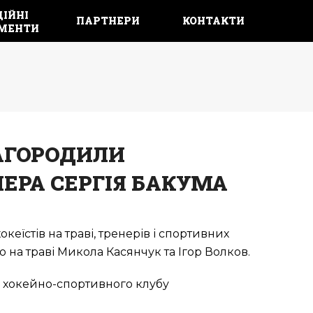
ІЙНІ 
ПАРТНЕРИ
КОНТАКТИ
МЕНТИ
АГОРОДИЛИ
НЕРА СЕРГІЯ БАКУМА
еїстів на траві, тренерів і спортивних
 на траві Микола Касянчук та Ігор Волков.
о хокейно-спортивного клубу