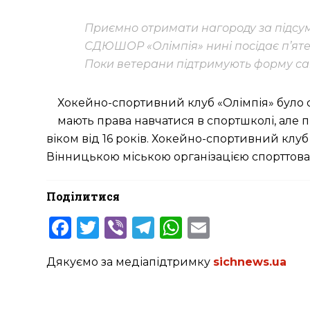
Приємно отримати нагороду за підсум
СДЮШОР «Олімпія» нині посідає п’яте 
Поки ветерани підтримують форму сам
Хокейно-спортивний клуб «Олімпія» було с
мають права навчатися в спортшколі, але п
віком від 16 років. Хокейно-спортивний кл
Вінницькою міською організацією спорттова
Поділитися
Facebook
Twitter
Viber
Telegram
WhatsApp
Email
Дякуємо за медіапідтримку
sichnews.ua