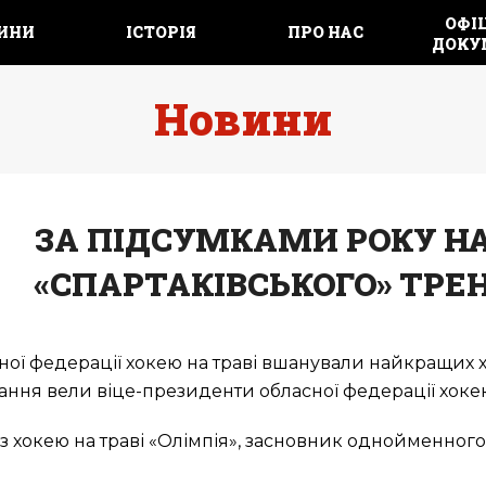
ОФІЦ
ИНИ
ІСТОРІЯ
ПРО НАС
ДОКУ
Новини
ЗА ПІДСУМКАМИ РОКУ Н
«СПАРТАКІВСЬКОГО» ТРЕ
ої федерації хокею на траві вшанували найкращих хок
дання вели віце-президенти обласної федерації хокею
 хокею на траві «Олімпія», засновник однойменног