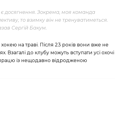
 є досягнення. Зокрема, моя команда
ективу, то взимку він не тренуватиметься.
азав Сергій Бакум.
кею на траві. Після 23 років вони вже не
. Взагалі до клубу можуть вступати усі охочі
івпрацю із нещодавно відродженою