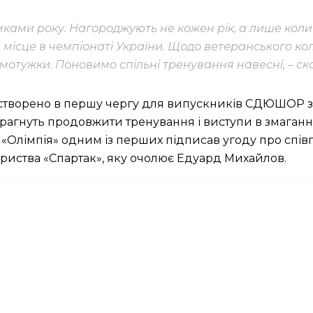
ками року. Нагороджують не кожен рік, а лише коли
місце в чемпіонаті України. Щодо ветеранського кол
отужки. Поновимо спільні тренування навесні, – ск
творено в першу чергу для випускників СДЮШОР з хо
рагнуть продовжити тренування і виступи в змаганнях
уб «Олімпія» одним із перших підписав угоду про сп
риства «Спартак», яку очолює Едуард Михайлов.