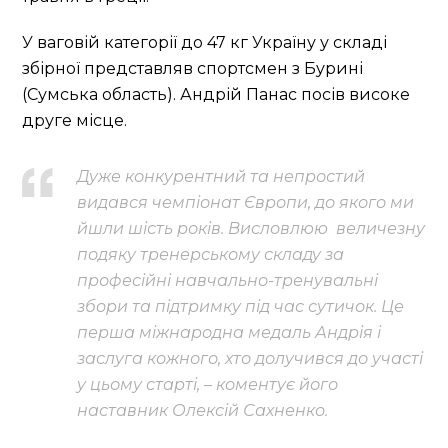
У ваговій категорії до 47 кг Україну у складі
збірної представляв спортсмен з Бурині
(Сумська область). Андрій Панас посів високе
друге місце.
Дуже конкурентний та непростий
видався чемпіонат Європи, до якого ми
йшли шість років. Висловлюю величезну
подяку тренерському складу за
професійні навчально-тренувальні
збори та підтримку під час сутичок. Це
перша міжнародна медаль Андрія і
заслуга кожного, хто долучився до участі
у цьому старті, – коментує його
наставник Олексій Сахненко.