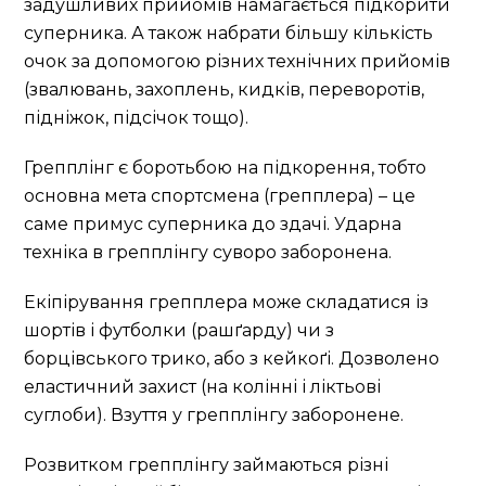
задушливих прийомів намагається підкорити
суперника. А також набрати більшу кількість
очок за допомогою різних технічних прийомів
(звалювань, захоплень, кидків, переворотів,
підніжок, підсічок тощо).
Грепплінг є боротьбою на підкорення, тобто
основна мета спортсмена (грепплера) – це
саме примус суперника до здачі. Ударна
техніка в грепплінгу суворо заборонена.
Екіпірування грепплера може складатися із
шортів і футболки (рашґарду) чи з
борцівського трико, або з кейкоґі. Дозволено
еластичний захист (на колінні і ліктьові
суглоби). Взуття у грепплінгу заборонене.
Розвитком грепплінгу займаються різні