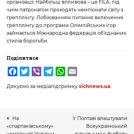
організації. Найбільш впливова – це FILA, під
чиїм патронатом проходять чемпіонати світу з
грепплінгу. Лобіюванням питання включення
грепплінгу до програми Олімпійських ігор
займається Міжнародна федерація об’єднаних
стилів боротьби.
Поділитися
Facebook
Twitter
Viber
Telegram
WhatsApp
Email
Дякуємо за медіапідтримку
sichnews.ua
previous
next
На
У Полтаві влаштували
post:
post:
«спартаківському»
Всеукраїнський
чемпіонаті України
турнір з міні-футболу