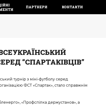
ІЙНІ 
ПАРТНЕРИ
КОНТАКТИ
МЕНТИ
 ВСЕУКРАЇНСЬКИЙ
СЕРЕД “СПАРТАКІВЦІВ”
ський турнір з міні-футболу серед
рганізацією ФСТ «Спартак», стало справжнім
бленерго», «Профспілка держустанов», а