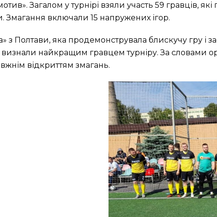
мотив». Загалом у турнірі взяли участь 59 гравців, я
. Змагання включали 15 напружених ігор.
 з Полтави, яка продемонструвала блискучу гру і за
изнали найкращим гравцем турніру. За словами орга
авжнім відкриттям змагань.