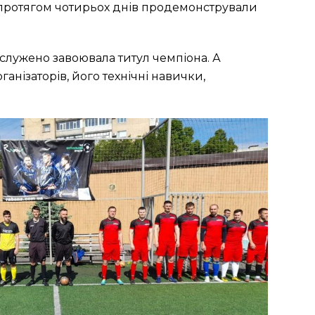
кі протягом чотирьох днів продемонстрували
служено завоювала титул чемпіона. А
нізаторів, його технічні навички,