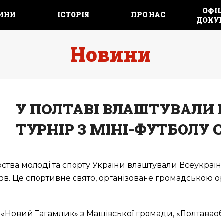
ОФІЦ
ИНИ
ІСТОРІЯ
ПРО НАС
ДОКУ
Новини
У ПОЛТАВІ ВЛАШТУВАЛИ
ТУРНІР З МІНІ-ФУТБОЛУ 
рства молоді та спорту України влаштували Всеукраїн
нов. Це спортивне свято, організоване громадською о
е «Новий Тагамлик» з Машівської громади, «Полтавао