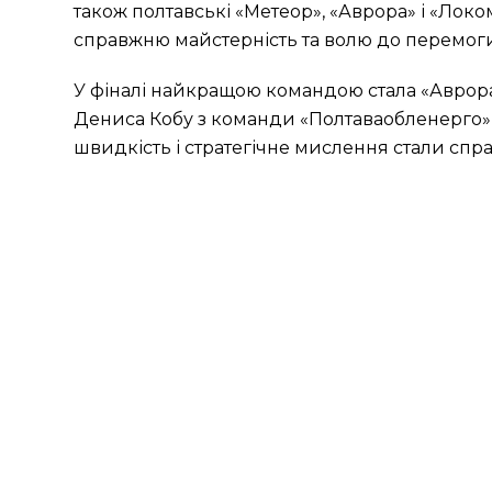
також полтавські «Метеор», «Аврора» і «Локо
справжню майстерність та волю до перемоги
У фіналі найкращою командою стала «Аврора»
Дениса Кобу з команди «Полтаваобленерго» в
швидкість і стратегічне мислення стали спр